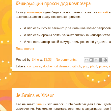
Кеширующий прокси для композера
Есть у
композера
одна беда - он постоянно лазает на
гитхаб
за
вырисовывается сразу несколько проблем:
А что если гитхаб забанит ip за большое кол-во запросо
А что если органы опять забанят гитхаб за непотребство
А что если автор какой-нибудь либы решит её удалить, а
Read more »
Posted by
Ekho
at
13:33
No comments:
Labels:
composer
,
docker
,
git daemon
,
github
,
php
,
php7
,
proxy
,
s
JetBrains vs XNeur
Кто не знает,
xneur
- это аналог Punto Switcher для Linux. Удо
исключения. Насколько понимаю, этот косяк затрагивает все 