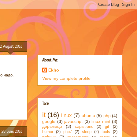
12 August 2016
About Me
Ekho
о надо.
View my complete profile
Тэги
it
(16)
linux
(7)
ubuntu
(5)
php
(4)
google
(3)
javascript
(3)
linux mint
(3)
дерьмецо
(3)
capistrano
(2)
git
(2)
28 June 2016
humor
(2)
php7
(2)
sleep
(2)
tools
(2)
wakeup
(2)
alt-apostrophe
(1)
alt-tilde
(1)