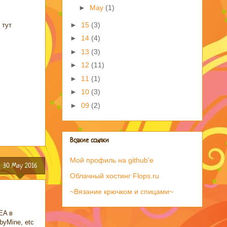
►
May
(1)
►
15
(3)
 тут
►
14
(4)
►
13
(3)
►
12
(11)
►
11
(1)
►
10
(3)
►
09
(2)
Всякие ссылки
Мой профиль на github'е
30 May 2016
Облачный хостинг Flops.ru
~Вязание крючком и спицами~
EA в
byMine, etc