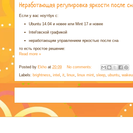
Неработающая регулировка яркости после сна
Если у вас ноутбук с:
Ubuntu 14.04 и новее или Mint 17 и новее
Intel'овской графикой
неработающим управлением яркостью после сна
то есть простое решение:
Read more »
Posted by
Ekho
at
20:09
No comments:
Labels:
brightness
,
intel
,
it
,
linux
,
linux mint
,
sleep
,
ubuntu
,
wakeu