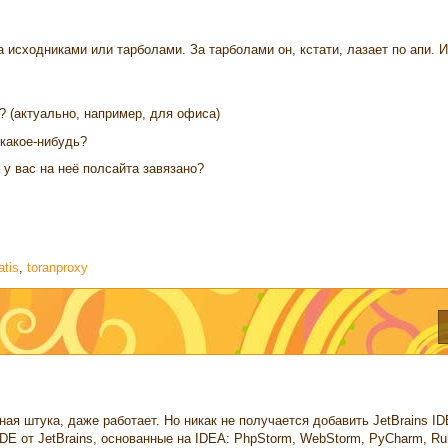
 исходниками или тарболами. За тарболами он, кстати, лазает по апи. И
в? (актуально, например, для офиса)
 какое-нибудь?
 у вас на неё полсайта завязано?
atis
,
toranproxy
бная штука, даже работает. Но никак не получается добавить JetBrains ID
IDE от JetBrains, основанные на IDEA: PhpStorm, WebStorm, PyCharm, Ru