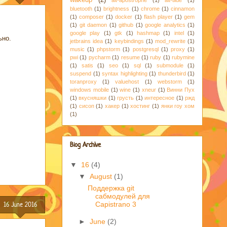
bluetooth
(1)
brightness
(1)
chrome
(1)
cinnamon
(1)
composer
(1)
docker
(1)
flash player
(1)
gem
(1)
git daemon
(1)
github
(1)
google analytics
(1)
google play
(1)
gtk
(1)
hashmap
(1)
intel
(1)
ьно.
jetbrains idea
(1)
keybindings
(1)
mod_rewrite
(1)
music
(1)
phpstorm
(1)
postgresql
(1)
proxy
(1)
pwi
(1)
pycharm
(1)
resume
(1)
ruby
(1)
rubymine
(1)
satis
(1)
seo
(1)
sql
(1)
submodule
(1)
suspend
(1)
syntax highlighting
(1)
thunderbird
(1)
toranproxy
(1)
valuehost
(1)
webstorm
(1)
windows mobile
(1)
wine
(1)
xneur
(1)
Винни Пух
(1)
вкусняшки
(1)
грусть
(1)
интересное
(1)
ржд
(1)
сисоп
(1)
хакер
(1)
хостинг
(1)
янки гоу хом
(1)
Blog Archive
▼
16
(4)
▼
August
(1)
Поддержка git
сабмодулей для
16 June 2016
Capistrano 3
►
June
(2)