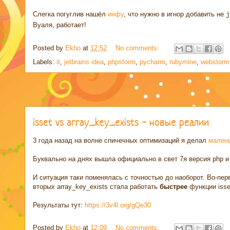
Слегка погуглив нашёл
инфу
, что нужно в игнор добавить не
j
Вуаля, работает!
Posted by
Ekho
at
12:52
No comments:
Labels:
it
,
jetbrains idea
,
phpstorm
,
pycharm
,
rubymine
,
webstorm
isset vs array_key_exists - новые реалии
3 года назад на волне спичечных оптимизаций я делал
малень
Буквально на днях вышла официально в свет 7я версия php и
И ситуация таки поменялась с точностью до наоборот. Во-перв
вторых array_key_exists стала работать
быстрее
функции isse
Результаты тут:
https://3v4l.org/gQe30
Posted by
Ekho
at
12:09
No comments: