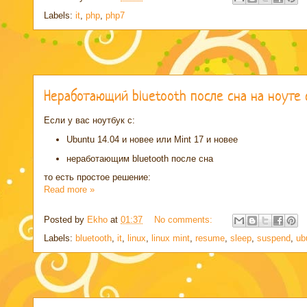
Labels:
it
,
php
,
php7
Неработающий bluetooth после сна на ноуте с
Если у вас ноутбук с:
Ubuntu 14.04 и новее или Mint 17 и новее
неработающим bluetooth после сна
то есть простое решение:
Read more »
Posted by
Ekho
at
01:37
No comments:
Labels:
bluetooth
,
it
,
linux
,
linux mint
,
resume
,
sleep
,
suspend
,
ub