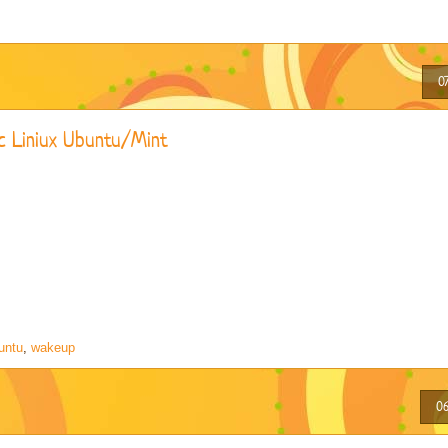
0
 Liniux Ubuntu/Mint
untu
,
wakeup
06