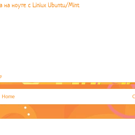
 на ноуте с Liniux Ubuntu/Mint
p
Home
O