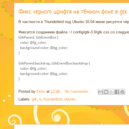
Фикс черного шрифта на тёмном фоне в gtk
В частности в Thunderbird под Ubuntu 16.04 меню рисуется 
Фиксится созданием файла ~/.config/gtk-3.0/gtk.css со сле
GtkPaned,
GtkEventBox {
color: @fg_color;
background-color: @bg_color;
}
GtkPaned:backdrop,
GtkEventBox:backdrop {
color: @fg_color;
background-color: @bg_color;
}
Posted by
Ekho
at
13:46
No comments:
Labels:
gtk
,
it
,
thunderbird
,
ubuntu