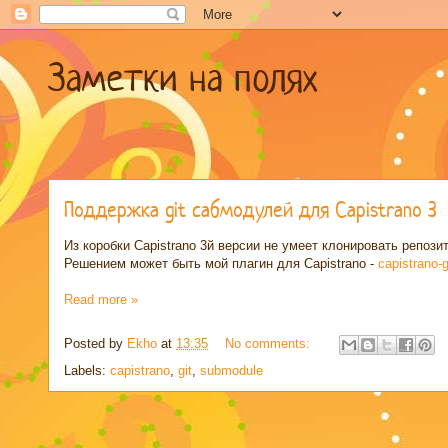
Заметки на полях
Поддержка git сабмодулей для Capistrano 3
Из коробки Capistrano 3й версии не умеет клонировать репози
Решением может быть мой плагин для Capistrano -
capistrano-
Read more »
Posted by
Ekho
at
13:35
No comments:
Labels:
capistrano
,
git
,
submodule