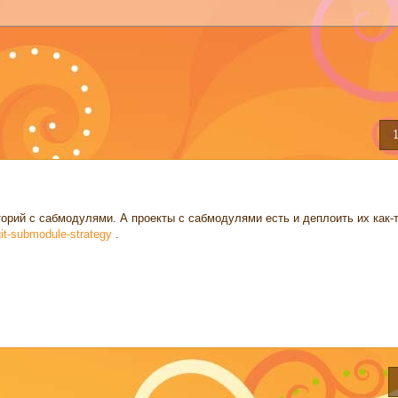
торий с сабмодулями. А проекты с сабмодулями есть и деплоить их как-т
git-submodule-strategy
.